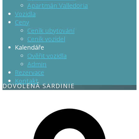
Apartmán Valledoria
Vozidla
Ceny
Ceník ubytování
Ceník vozidel
Kalendáře
Ověřit vozidla
Admin
Rezervace
Kontakt
DOVOLENÁ SARDINIE