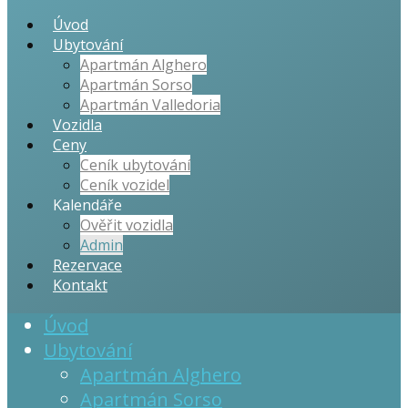
Úvod
Ubytování
Apartmán Alghero
Apartmán Sorso
Apartmán Valledoria
Vozidla
Ceny
Ceník ubytování
Ceník vozidel
Kalendáře
Ověřit vozidla
Admin
Rezervace
Kontakt
Úvod
Ubytování
Apartmán Alghero
Apartmán Sorso